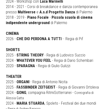
2024 - Workshop con
Luca Marinelli
2014 - 2021 - Corsi di breakdance e danza contemporanea
presso
Multiverse
e
A.s.d Progetto Danza
di Palermo
2018 - 2019 -
Piano Focale
-
Piccola scuola di cinema
indipendente underground
di Palermo
CINEMA
2026 -
CHE DIO PERDONA A TUTTI
- Regia di Pif
SHORTS
2025 -
STRING THEORY
- Regia di Ludovico Succio
2024 -
WHATEVER YOU FEEL
- Regia di Dario Schembari
2020 -
SPARAGNA
- Regia di Giulio Gulizzi
THEATER
2025 -
ORGANI
- Regia di Antonio Nicita
2025 -
FASSBINDER ZEITGEIST
- Regia di Giovanni Ortoleva
2024 -
GONG
, compagnia RitmiSotterranei -
Coreografia di
Alessia Gatta
2024 -
MARIA STUARDA
, Spoleto - Festival dei due mondi
-
Regia di Andrea Baracco